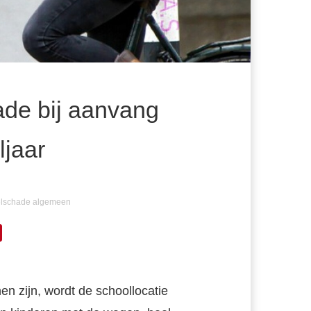
hade bij aanvang
ljaar
elschade algemeen
 zijn, wordt de schoollocatie