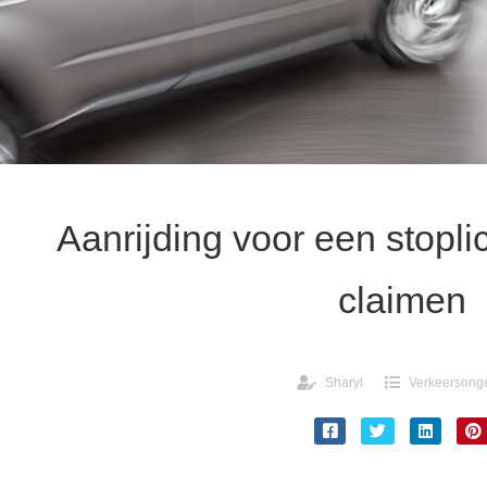
Aanrijding voor een stopli
claimen
Sharyl
Verkeersong