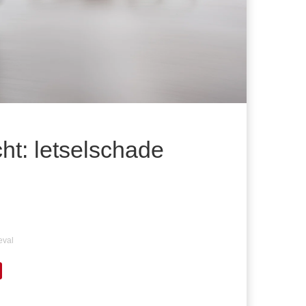
cht: letselschade
eval