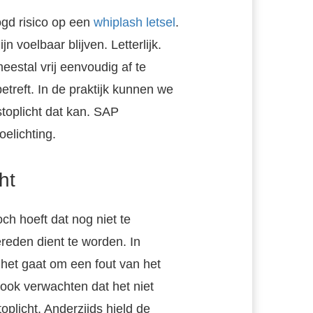
ogd risico op een
whiplash letsel
.
 voelbaar blijven. Letterlijk.
eestal vrij eenvoudig af te
De rechtbank Midden Nederland heeft op 8 januari 2014 beslist dat de aansprakelijke verzekeraar een cliënt van SAP een schadevergoeding moet…
treft. In de praktijk kunnen we
stoplicht dat kan. SAP
oelichting.
ht
ch hoeft dat nog niet te
eden dient te worden. In
j het gaat om een fout van het
ook verwachten dat het niet
plicht. Anderzijds hield de