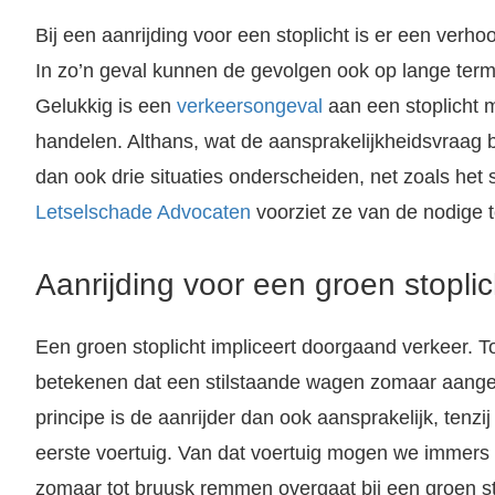
Bij een aanrijding voor een stoplicht is er een verho
In zo’n geval kunnen de gevolgen ook op lange termijn
Gelukkig is een
verkeersongeval
aan een stoplicht m
handelen. Althans, wat de aansprakelijkheidsvraag be
dan ook drie situaties onderscheiden, net zoals het 
Letselschade Advocaten
voorziet ze van de nodige t
Letselschade door een verkeersongeval: Wat nu? Heeft u recht op een schadevergoeding? Als letselschadekantoor hebben wij meer dan 25 jaar ervaring. Wij zijn de grootste letselschade advocatenkantoor van Nederland.
Aanrijding voor een groen stoplic
hade Advocaten die desnoods voor u naar de rechter gaan. Grootste letselschade advocaten kantoor van Nederland. Klik hier voor gratis advies.
Een groen stoplicht impliceert doorgaand verkeer. To
betekenen dat een stilstaande wagen zomaar aanger
principe is de aanrijder dan ook aansprakelijk, tenzi
eerste voertuig. Van dat voertuig mogen we immers 
zomaar tot bruusk remmen overgaat bij een groen sto