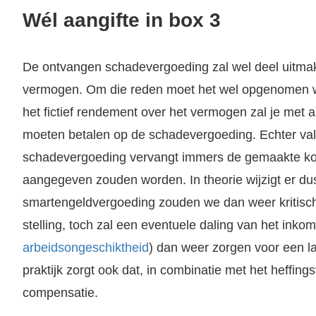
Wél aangifte in box 3
De ontvangen schadevergoeding zal wel deel uitmak
Als slachtoffer van een ongeval of een medische fout heb je recht op een schadevergoeding. Deze schadevergoeding moet zowel de materiële schade als de immateriële schade vergoeden. De materiële schade..
vermogen. Om die reden moet het wel opgenomen w
het fictief rendement over het vermogen zal je met
moeten betalen op de schadevergoeding. Echter valt
schadevergoeding vervangt immers de gemaakte kos
aangegeven zouden worden. In theorie wijzigt er dus
smartengeldvergoeding zouden we dan weer kritisc
stelling, toch zal een eventuele daling van het inkome
arbeidsongeschiktheid
) dan weer zorgen voor een la
praktijk zorgt ook dat, in combinatie met het heffin
compensatie.