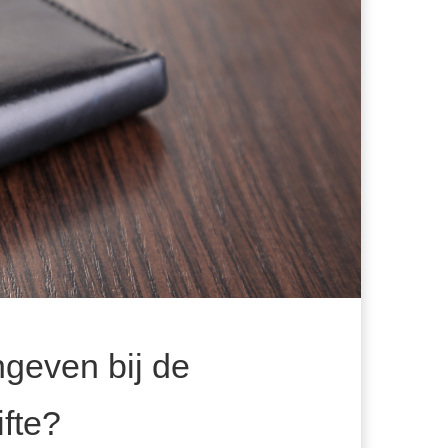
geven bij de
fte?