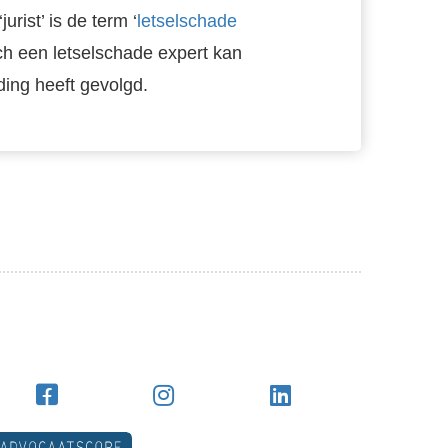
urist’ is de term ‘
letselschade
ich een letselschade expert kan
ding heeft gevolgd.