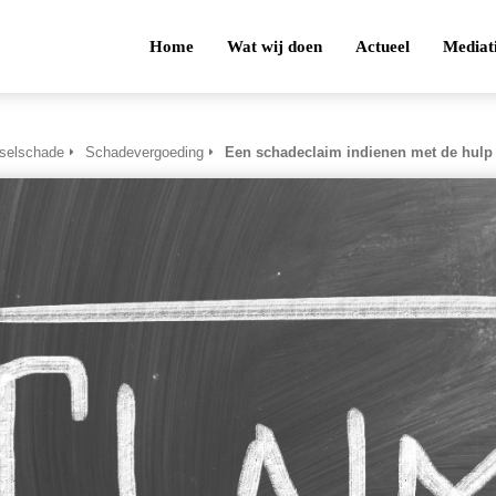
Home
Wat wij doen
Actueel
Mediat
tselschade
Schadevergoeding
Een schadeclaim indienen met de hulp v