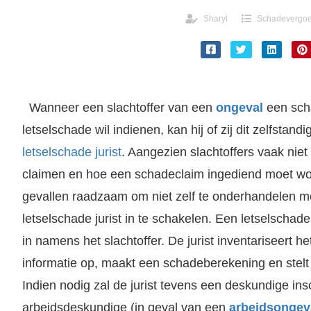
Sharyl
Schadevergoe
Wanneer een slachtoffer van een
ongeval
een sch
letselschade wil indienen, kan hij of zij dit zelfstan
letselschade jurist
. Aangezien slachtoffers vaak ni
claimen en hoe een schadeclaim ingediend moet wor
gevallen raadzaam om niet zelf te onderhandelen m
aar de rechter gaan. Grootste letselschade advocaten kantoor van Nederland. Klik hier voor gratis advies.
letselschade jurist in te schakelen. Een letselschade
in namens het slachtoffer. De jurist inventariseert he
informatie op, maakt een schadeberekening en stelt 
Indien nodig zal de jurist tevens een deskundige in
Letsel opgelopen door Sport en spel? Laat je gratis en vrijblijvend voorlichten door SAP Advocaten. Grootste letselschade bureau van NL.
arbeidsdeskundige (in geval van een
arbeidsongev