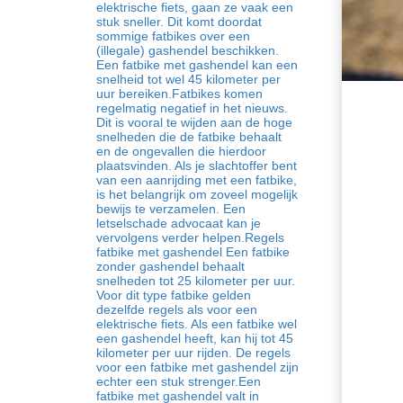
elektrische fiets, gaan ze vaak een
stuk sneller. Dit komt doordat
sommige fatbikes over een
(illegale) gashendel beschikken.
Een fatbike met gashendel kan een
snelheid tot wel 45 kilometer per
uur bereiken.Fatbikes komen
regelmatig negatief in het nieuws.
Dit is vooral te wijden aan de hoge
snelheden die de fatbike behaalt
en de ongevallen die hierdoor
plaatsvinden. Als je slachtoffer bent
van een aanrijding met een fatbike,
is het belangrijk om zoveel mogelijk
bewijs te verzamelen. Een
letselschade advocaat kan je
vervolgens verder helpen.Regels
fatbike met gashendel Een fatbike
zonder gashendel behaalt
snelheden tot 25 kilometer per uur.
Voor dit type fatbike gelden
dezelfde regels als voor een
elektrische fiets. Als een fatbike wel
een gashendel heeft, kan hij tot 45
kilometer per uur rijden. De regels
voor een fatbike met gashendel zijn
echter een stuk strenger.Een
fatbike met gashendel valt in