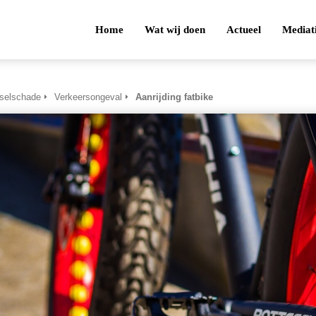
Home
Wat wij doen
Actueel
Mediat
tselschade
Verkeersongeval
Aanrijding fatbike