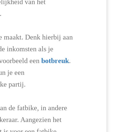
elijkheid van het
.
e maakt. Denk hierbij aan
e inkomsten als je
ijvoorbeeld een
botbreuk
.
un je een
e partij.
van de fatbike, in andere
ekeraar. Aangezien het
t is voor een fatbike