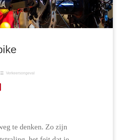
bike
Verkeersongeval
 weg te denken. Zo zijn
traling, het feit dat je