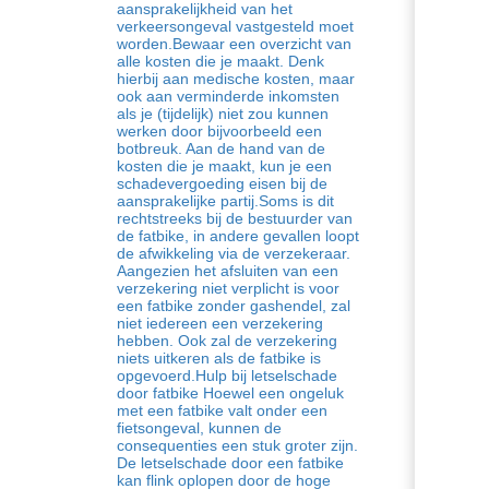
aansprakelijkheid van het
verkeersongeval vastgesteld moet
worden.Bewaar een overzicht van
alle kosten die je maakt. Denk
hierbij aan medische kosten, maar
ook aan verminderde inkomsten
als je (tijdelijk) niet zou kunnen
werken door bijvoorbeeld een
botbreuk. Aan de hand van de
kosten die je maakt, kun je een
schadevergoeding eisen bij de
aansprakelijke partij.Soms is dit
rechtstreeks bij de bestuurder van
de fatbike, in andere gevallen loopt
de afwikkeling via de verzekeraar.
Aangezien het afsluiten van een
verzekering niet verplicht is voor
een fatbike zonder gashendel, zal
niet iedereen een verzekering
hebben. Ook zal de verzekering
niets uitkeren als de fatbike is
opgevoerd.Hulp bij letselschade
door fatbike Hoewel een ongeluk
met een fatbike valt onder een
fietsongeval, kunnen de
consequenties een stuk groter zijn.
De letselschade door een fatbike
kan flink oplopen door de hoge