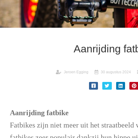
Aanrijding fat
Jeroen Egging
30 augustus 2024
Aanrijding fatbike
Fatbikes zijn niet meer uit het straatbeeld
fatbikes zeer populair dankzij hun hippe uits