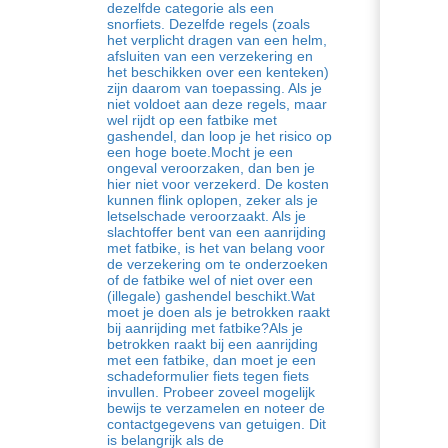
dezelfde categorie als een
snorfiets. Dezelfde regels (zoals
het verplicht dragen van een helm,
afsluiten van een verzekering en
het beschikken over een kenteken)
zijn daarom van toepassing. Als je
niet voldoet aan deze regels, maar
wel rijdt op een fatbike met
gashendel, dan loop je het risico op
een hoge boete.Mocht je een
ongeval veroorzaken, dan ben je
hier niet voor verzekerd. De kosten
kunnen flink oplopen, zeker als je
letselschade veroorzaakt. Als je
slachtoffer bent van een aanrijding
met fatbike, is het van belang voor
de verzekering om te onderzoeken
of de fatbike wel of niet over een
(illegale) gashendel beschikt.Wat
moet je doen als je betrokken raakt
bij aanrijding met fatbike?Als je
betrokken raakt bij een aanrijding
met een fatbike, dan moet je een
schadeformulier fiets tegen fiets
invullen. Probeer zoveel mogelijk
bewijs te verzamelen en noteer de
contactgegevens van getuigen. Dit
is belangrijk als de