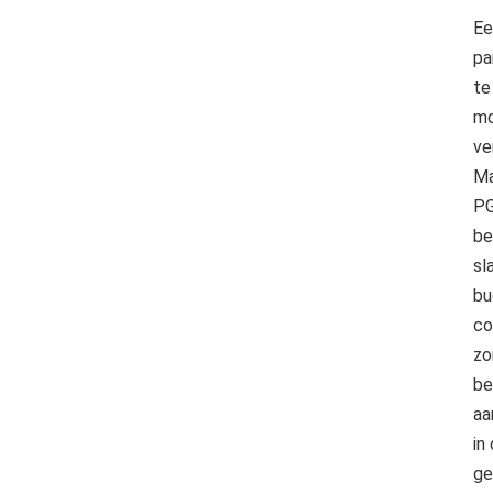
Ee
pa
te
mo
ve
Ma
PG
be
sl
bu
co
zo
be
aa
in
ge