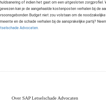
huldsanering of indien het gaat om een uitgesloten zorgprofiel.
gewezen kan je de aangehaalde kostenposten verhalen bij de aans
rsoonsgebonden Budget niet zou volstaan om de noodzakelijke
meente en de schade verhalen bij de aansprakelijke partij? Ne
tselschade Advocaten
.
ocaten kantoor van Nederland. Klik hier voor gratis advies.
Over SAP Letselschade Advocaten