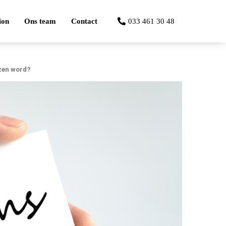
ion
Ons team
Contact
033 461 30 48
zen word?