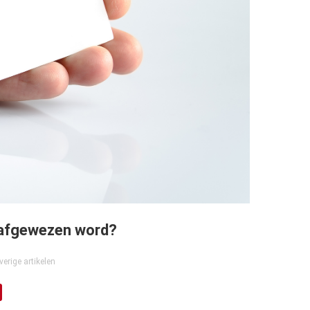
k afgewezen word?
verige artikelen