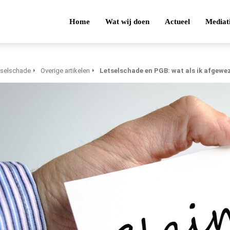
Home
Wat wij doen
Actueel
Mediat
tselschade
Overige artikelen
Letselschade en PGB: wat als ik afgewe