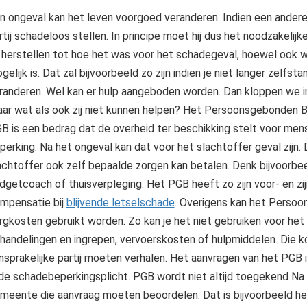
n ongeval kan het leven voorgoed veranderen. Indien een andere pa
rtij schadeloos stellen. In principe moet hij dus het noodzakelij
 herstellen tot hoe het was voor het schadegeval, hoewel ook wij
gelijk is. Dat zal bijvoorbeeld zo zijn indien je niet langer zelfs
randeren. Wel kan er hulp aangeboden worden. Dan kloppen we in
ar wat als ook zij niet kunnen helpen? Het Persoonsgebonden
B is een bedrag dat de overheid ter beschikking stelt voor me
perking. Na het ongeval kan dat voor het slachtoffer geval zijn
achtoffer ook zelf bepaalde zorgen kan betalen. Denk bijvoorbe
dgetcoach of thuisverpleging. Het PGB heeft zo zijn voor- en zi
mpensatie bij
blijvende letselschade
. Overigens kan het Persoo
rgkosten gebruikt worden. Zo kan je het niet gebruiken voor het
handelingen en ingrepen, vervoerskosten of hulpmiddelen. Die ko
nsprakelijke partij moeten verhalen. Het aanvragen van het PGB i
 de schadebeperkingsplicht. PGB wordt niet altijd toegekend Na 
meente die aanvraag moeten beoordelen. Dat is bijvoorbeeld het 