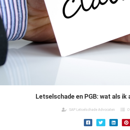
Letselschade en PGB: wat als i
SAP Letselschade Advocaten
O