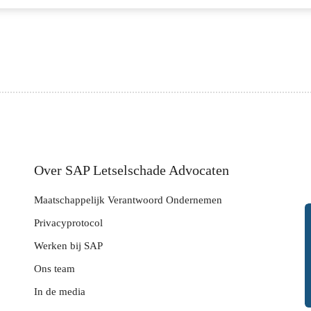
Letselschade Advocaten die desnoods voor u naar de rechter gaan. Grootste letselschade advocaten kantoor van Nederland. Klik hier voor gratis advies.
Over SAP Letselschade Advocaten
Maatschappelijk Verantwoord Ondernemen
Privacyprotocol
Werken bij SAP
Ons team
In de media