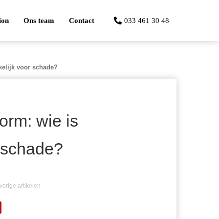
ion
Ons team
Contact
033 461 30 48
kelijk voor schade?
orm: wie is
r schade?
verige artikelen