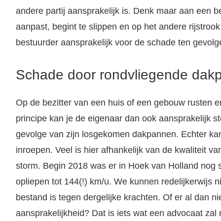
andere partij aansprakelijk is. Denk maar aan een be
aanpast, begint te slippen en op het andere rijstrook 
bestuurder aansprakelijk voor de schade ten gevolg
Letselschade door een verkeersongeval: Wat nu? Heeft u recht op een schadevergoeding? Als letselschadekantoor hebben wij meer dan 25 jaar ervaring. Wij zijn de grootste letselschade advocatenkantoor van Nederland.
Schade door rondvliegende dak
Op de bezitter van een huis of een gebouw rusten er
principe kan je de eigenaar dan ook aansprakelijk s
gevolge van zijn losgekomen dakpannen. Echter ka
inroepen. Veel is hier afhankelijk van de kwaliteit v
storm. Begin 2018 was er in Hoek van Holland nog 
opliepen tot 144(!) km/u. We kunnen redelijkerwijs 
bestand is tegen dergelijke krachten. Of er al dan ni
aansprakelijkheid? Dat is iets wat een advocaat zal