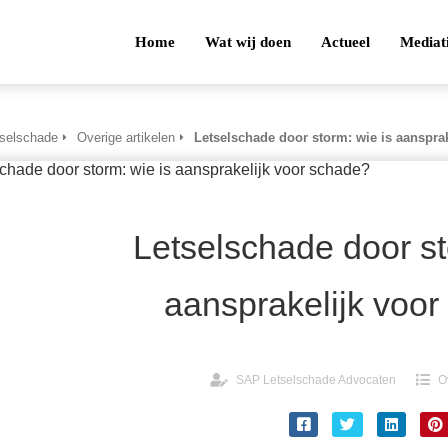
Home
Wat wij doen
Actueel
Mediat
tselschade
Overige artikelen
Letselschade door storm: wie is aanspra
Letselschade door st
aansprakelijk voo
SAP Letselschade Advocaten
O