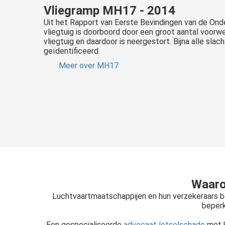
Vliegramp MH17 - 2014
Uit het Rapport van Eerste Bevindingen van de Onder
vliegtuig is doorboord door een groot aantal voorw
vliegtuig en daardoor is neergestort. Bijna alle slac
geïdentificeerd.
Meer over MH17
Waarom
Luchtvaartmaatschappijen en hun verzekeraars bes
beperk
Een gespecialiseerde
advocaat letselschade
met k