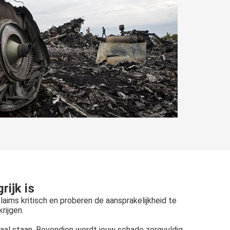
rijk is
aims kritisch en proberen de aansprakelijkheid te
rijgen.
aal staan. Bovendien wordt jouw schade zorgvuldig