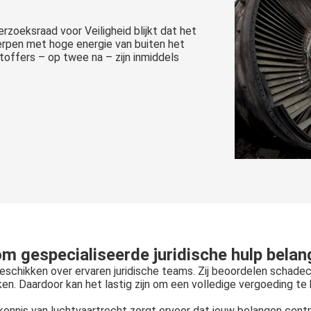
zoeksraad voor Veiligheid blijkt dat het
erpen met hoge energie van buiten het
htoffers – op twee na – zijn inmiddels
 gespecialiseerde juridische hulp belang
chikken over ervaren juridische teams. Zij beoordelen schadecl
en. Daardoor kan het lastig zijn om een volledige vergoeding te k
ennis van luchtvaartrecht zorgt ervoor dat jouw belangen centr