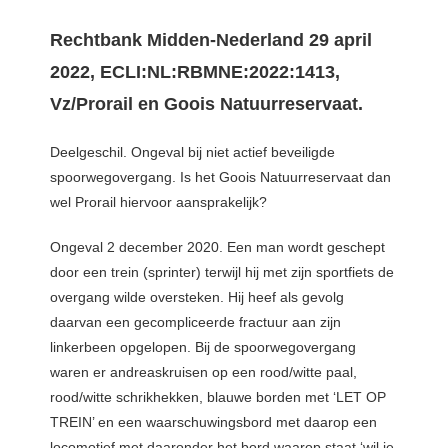
Rechtbank Midden-Nederland 29 april
2022, ECLI:NL:RBMNE:2022:1413,
Vz/Prorail en Goois Natuurreservaat.
Deelgeschil. Ongeval bij niet actief beveiligde
spoorwegovergang. Is het Goois Natuurreservaat dan
wel Prorail hiervoor aansprakelijk?
Ongeval 2 december 2020. Een man wordt geschept
door een trein (sprinter) terwijl hij met zijn sportfiets de
overgang wilde oversteken. Hij heef als gevolg
daarvan een gecompliceerde fractuur aan zijn
linkerbeen opgelopen. Bij de spoorwegovergang
waren er andreaskruisen op een rood/witte paal,
rood/witte schrikhekken, blauwe borden met ‘LET OP
TREIN’ en een waarschuwingsbord met daarop een
locomotief met daaronder het bord waarop staat ‘wil je