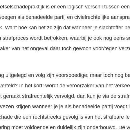
letselschadepraktijk is er een logisch verschil tussen ee
voegen als benadeelde partij en civielrechtelijke aanspra
ijk. Want hoe kan het zo zijn dat wanneer je slachtoffer 
n strafproces wordt betrokken, waarbij je ook nog eens
zaker van het ongeval daar toch gewoon voor/tegen verzek
aag uitgelegd en volg zijn voorspoedige, maar toch nog be
erteld? In het kort: wordt de veroorzaker van het verkeer
 geraakt strafrechtelijk vervolgd, dan kun je via de straf
zen krijgen wanneer je je als benadeelde partij voegt i
ade die een rechtstreeks gevolg is van het strafbare fe
ering moet voldoende en duidelijk zijn onderbouwd. De v