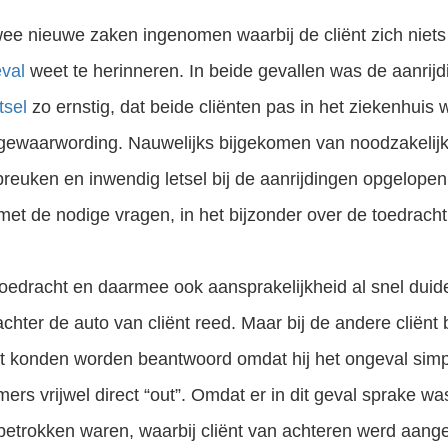
 twee nieuwe zaken ingenomen waarbij de cliënt zich nie
val
weet te herinneren. In beide gevallen was de aanrijdi
tsel
zo ernstig, dat beide cliënten pas in het ziekenhuis w
gewaarwording. Nauwelijks bijgekomen van noodzakelijk
breuken en inwendig letsel bij de aanrijdingen opgelopen
 met de nodige vragen, in het bijzonder over de toedrach
toedracht en daarmee ook aansprakelijkheid al snel duid
Letselschade Advocaten die desnoods voor u naar d
chter de auto van cliënt reed. Maar bij de andere cliën
ënt konden worden beantwoord omdat hij het ongeval sim
rs vrijwel direct “out”. Omdat er in dit geval sprake wa
betrokken waren, waarbij cliënt van achteren werd aan