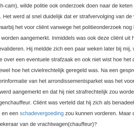
-cam), wilde politie ook onderzoek doen naar de keten 
”. Het werd al snel duidelijk dat er strafvervolging van 
aarbij het voor cliënt vanwege het politieonderzoek nog 
 worden aangemerkt. Inmiddels was ook deze cliënt uit 
evalideren. Hij meldde zich een paar weken later bij mij, 
te over een eventuele strafzaak en ook niet wist hoe het
ftewel hoe het civielrechtelijk geregeld was. Na een ge
rinformatie van het arrondissementsparket was het voor c
e werd aangemerkt en dat hij niet strafrechtelijk zou wor
nchauffeur. Cliënt was verteld dat hij zich als benadee
s en een
schadevergoeding
zou kunnen vorderen. Maar d
ekeraar van de vrachtwagen(chauffeur)?