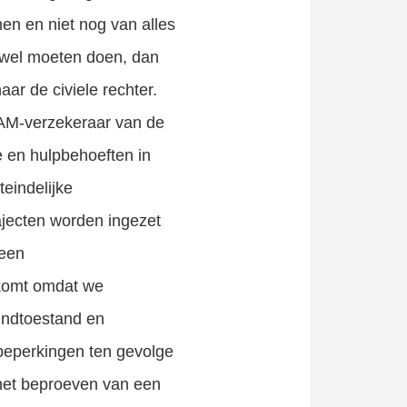
en en niet nog van alles
t wel moeten doen, dan
aar de civiele rechter.
WAM-verzekeraar van de
e en hulpbehoeften in
eindelijke
ajecten worden ingezet
 een
 komt omdat we
indtoestand en
 beperkingen ten gevolge
 het beproeven van een