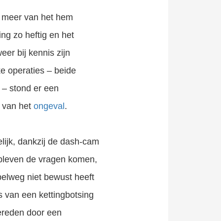
ts meer van het hem
ng zo heftig en het
eer bij kennis zijn
e operaties – beide
 – stond er een
t van het
ongeval
.
elijk, dankzij de dash-cam
e rechter gaan. Grootste letselschade advocaten kantoor van Nederland. Klik hier voor gratis advies.
t bleven de vragen komen,
pelweg niet bewust heeft
s van een kettingbotsing
gereden door een