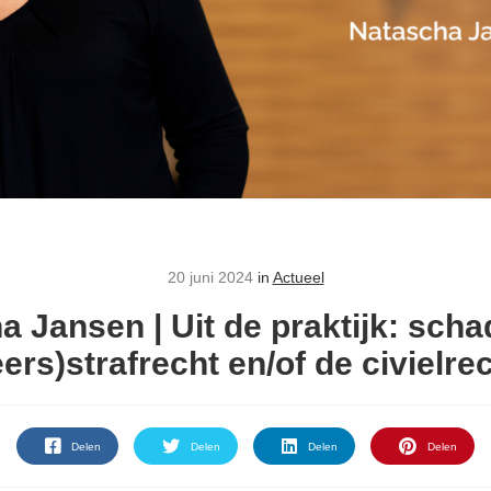
20 juni 2024
in
Actueel
a Jansen | Uit de praktijk: sch
eers)strafrecht en/of de civielre
Delen
Delen
Delen
Delen