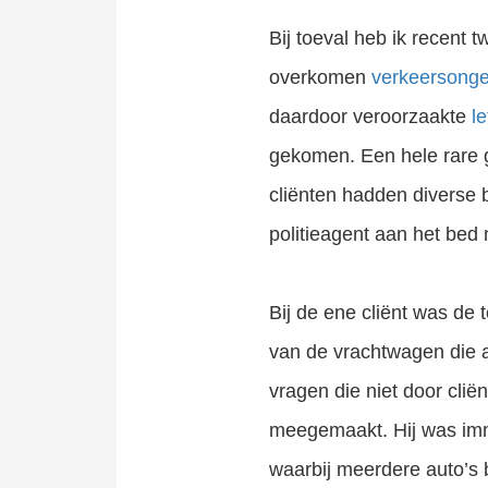
Bij toeval heb ik recent
overkomen
verkeersonge
daardoor veroorzaakte
le
gekomen. Een hele rare 
cliënten hadden diverse 
Letselschade door een verkeersongeval: Wat nu? Heeft u recht op een schadevergoeding? Als letselschadekantoor hebben wij meer dan 25 jaar ervaring. Wij zijn de grootste letselschade advocatenkantoor van Nederland.
Letsel opgelopen door Sport en spel? Laat je gratis en vrijblijvend voorlichten door SAP Advocaten. Grootste letselschade bureau van NL.
politieagent aan het bed
Bij de ene cliënt was de 
van de vrachtwagen die a
vragen die niet door cli
meegemaakt. Hij was imme
waarbij meerdere auto’s 