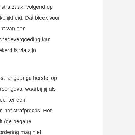
n strafzaak, volgend op
kelijkheid. Dat bleek voor
bent van een
 schadevergoeding kan
erd is via zijn
st langdurige herstel op
songeval waarbij jij als
rechter een
n het strafproces. Het
it (de begane
ordering mag niet