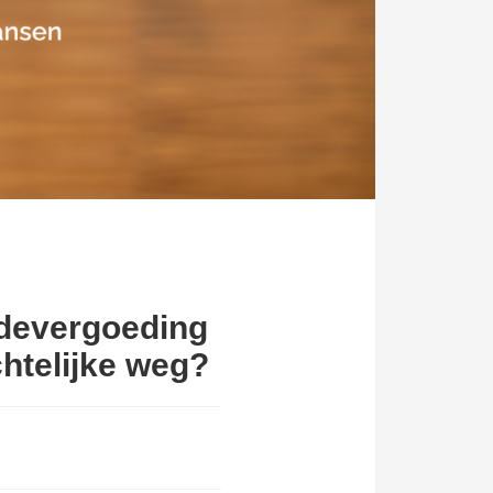
adevergoeding
chtelijke weg?