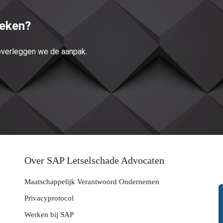
reken?
 overleggen we de aanpak.
Over SAP Letselschade Advocaten
Maatschappelijk Verantwoord Ondernemen
Privacyprotocol
Werken bij SAP