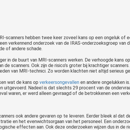
I-scanners hebben twee keer zoveel kans op een ongeluk of een 
 een verkennend onderzoek van de IRAS-onderzoeksgroep van de 
de of andere schade.
anger in de buurt van MRI-scanners werken. De verhoogde kans op
 de scanners. Ook zijn de risico’s groter bij krachtiger scanne
eden van MRI-technici. Zo worden klachten niet altijd serieus 
ijken wat de kans op
verkeersongevallen
en andere ongelukken is.
 uitgevoerd. Nadeel is dat slechts 29 procent van de ondervraag
eval waren, er werd alleen gevraagd of de betrokkenen een ver
anners ook andere gevaren op te leveren. Eerder bleek al dat 
tratie en het evenwichtsorgaan van het personeel. Een onderz
logische effecten aan. Ook deze onderzoeken wijzen dus in de r