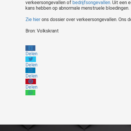
verkeersongevallen of
bedrijfsongevallen
. Uit een 
kans hebben op abnormale menstruele bloedingen.
Letselschade door een verkeersongeval: Wat nu? Heeft u recht op een schadevergoeding? Als letselschadekantoor hebben wij meer dan 25 jaar ervaring. Wij zijn de grootste letselschade advocatenkantoor van Nederland.
Zie hier
ons dossier over verkeersongevallen. Ons d
Bron: Volkskrant
Delen
Delen
Delen
Delen