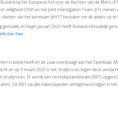
en Rusland bij het Europese hof voor de Rechten van de Mens (
veiligheid (OVV) en het Joint Investigation Team (JIT), menen 
e cliënten van het kernteam MH17 besluiten om dit advies op te 
 gemaakt, en begin januari 2020 heeft Rusland inhoudelijk ger
klik dan hier.
hten in beeld heeft en de zaak overdraagt aan het Openbaar Min
acht en op 9 maart 2020 is het strafproces tegen deze verdac
het strafproces. Er wordt een rechtsbijstandsteam (RBT) opgeric
en). Dit RBT zal alle nabestaanden vertegenwoordigen in het s