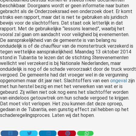
beschikbaar. Doorgaans wordt er geen informatie naar buiten
gebracht als de Onderzoeksraad een onderzoek doet. Er komt
straks een rapport, maar dat is niet te gebruiken als juridisch
bewijs voor de slachtoffers. Dat staat ook letterlijk in dat
rapport. Met de gebruikelijke “lessons learned”, waarbij het
vooral zal gaan om aandacht voor veiligheid bij evenementen.
De aansprakelijkheid van de gemeente is van belang nu
onduidelijk is of de
chauffeur
van de monstertruck verzekerd is
tegen wettelijke aansprakelijkheid. Maandag 13 oktober 2014
stond in Tubantia te lezen dat de stichting
Sterevenementen
wellicht wel verzekerd is bij Nationale Nederlanden, maar
onduidelijk is nog of de schade veroorzaakt door de truck wordt
vergoed. De gemeente had dat vroeger wel in de vergunning
opgenomen maar dit jaar niet. Slachtoffers van een
ongeval
zijn
met hun herstel bezig en met het verwerken van wat er is
gebeurd. Zij willen niet ook nog eens het slachtoffer worden
van eindeloos getouwtrek om hun schade vergoed te krijgen.
Dat moet vlot verlopen. Het zou kunnen dat deze oproep,
gedaan in de Tubantia, een gunstig effect zal hebben op het
schaderegelingsproces. Laten wij dat hopen.