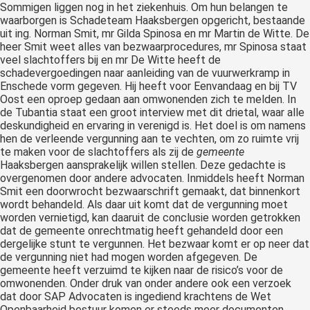
Sommigen liggen nog in het ziekenhuis. Om hun belangen te
waarborgen is Schadeteam Haaksbergen opgericht, bestaande
uit ing. Norman Smit, mr Gilda Spinosa en mr Martin de Witte. De
heer Smit weet alles van bezwaarprocedures, mr Spinosa staat
veel slachtoffers bij en mr De Witte heeft de
schadevergoedingen naar aanleiding van de vuurwerkramp in
Enschede vorm gegeven. Hij heeft voor Eenvandaag en bij TV
Oost een oproep gedaan aan omwonenden zich te melden. In
de Tubantia staat een groot interview met dit drietal, waar alle
deskundigheid en ervaring in verenigd is. Het doel is om namens
hen de verleende vergunning aan te vechten, om zo ruimte vrij
te maken voor de slachtoffers als zij de
gemeente
Haaksbergen aansprakelijk willen stellen. Deze gedachte is
overgenomen door andere advocaten. Inmiddels heeft Norman
Smit een doorwrocht bezwaarschrift gemaakt, dat binnenkort
wordt behandeld. Als daar uit komt dat de vergunning moet
worden vernietigd, kan daaruit de conclusie worden getrokken
dat de gemeente onrechtmatig heeft gehandeld door een
dergelijke stunt te vergunnen. Het bezwaar komt er op neer dat
de vergunning niet had mogen worden afgegeven. De
gemeente heeft verzuimd te kijken naar de risico’s voor de
omwonenden. Onder druk van onder andere ook een verzoek
dat door SAP Advocaten is ingediend krachtens de Wet
Openbaarheid bestuur komen er steeds meer documenten