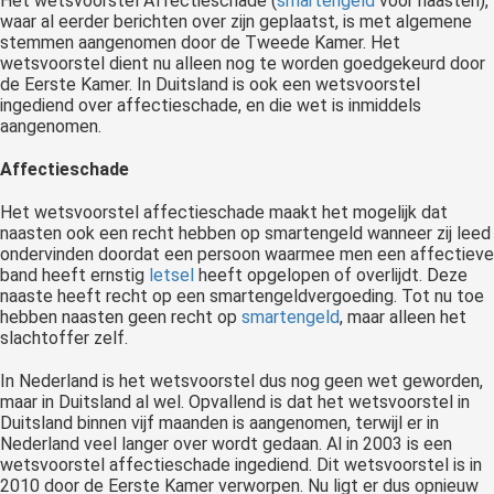
Het
wetsvoorstel Affectieschade (
smartengeld
voor naasten),
waar al eerder berichten over zijn geplaatst, is met algemene
stemmen aangenomen door de Tweede Kamer. Het
wetsvoorstel dient nu alleen nog te worden goedgekeurd door
de Eerste Kamer. In Duitsland is ook een wetsvoorstel
ingediend over affectieschade, en die wet is inmiddels
aangenomen.
Affectieschade
Het wetsvoorstel affectieschade maakt het mogelijk dat
naasten ook een recht hebben op smartengeld wanneer zij leed
ondervinden doordat een persoon waarmee men een affectieve
band heeft ernstig
letsel
heeft opgelopen of overlijdt. Deze
naaste heeft recht op een smartengeldvergoeding. Tot nu toe
hebben naasten geen recht op
smartengeld
, maar alleen het
slachtoffer zelf.
In Nederland is het wetsvoorstel dus nog geen wet geworden,
maar in Duitsland al wel. Opvallend is dat het wetsvoorstel in
Duitsland binnen vijf maanden is aangenomen, terwijl er in
Nederland veel langer over wordt gedaan. Al in 2003 is een
wetsvoorstel affectieschade ingediend. Dit wetsvoorstel is in
2010 door de Eerste Kamer verworpen. Nu ligt er dus opnieuw