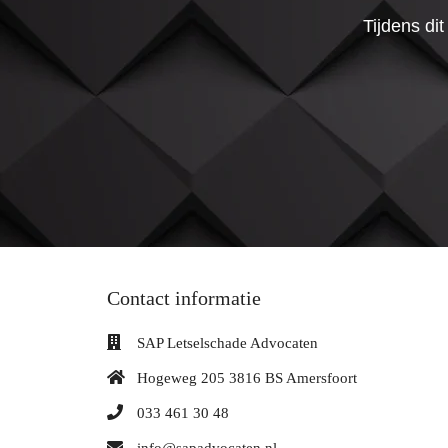
Tijdens di
Contact informatie
SAP Letselschade Advocaten
Hogeweg 205 3816 BS Amersfoort
033 461 30 48
info@sapadvocaten.nl