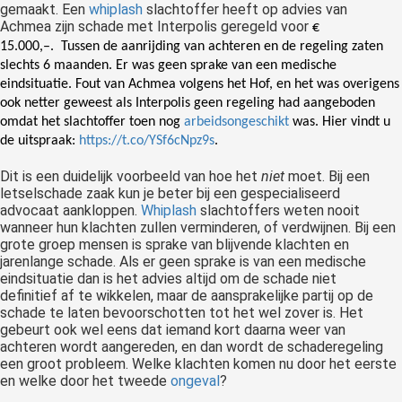
gemaakt. Een
whiplash
slachtoffer heeft op advies van
Achmea zijn schade met Interpolis geregeld voor
€
15.000,–. Tussen de aanrijding van achteren en de regeling zaten
slechts 6 maanden. Er was geen sprake van een medische
eindsituatie. Fout van Achmea volgens het Hof, en het was overigens
ook netter geweest als Interpolis geen regeling had aangeboden
omdat het slachtoffer toen nog
arbeidsongeschikt
was. Hier vindt u
de uitspraak:
https://t.co/YSf6cNpz9s
.
Dit is een duidelijk voorbeeld van hoe het
niet
moet. Bij een
letselschade zaak kun je beter bij een gespecialiseerd
advocaat aankloppen.
Whiplash
slachtoffers weten nooit
wanneer hun klachten zullen verminderen, of verdwijnen. Bij een
grote groep mensen is sprake van blijvende klachten en
jarenlange schade. Als er geen sprake is van een medische
eindsituatie dan is het advies altijd om de schade niet
definitief af te wikkelen, maar de aansprakelijke partij op de
schade te laten bevoorschotten tot het wel zover is. Het
gebeurt ook wel eens dat iemand kort daarna weer van
achteren wordt aangereden, en dan wordt de schaderegeling
een groot probleem. Welke klachten komen nu door het eerste
en welke door het tweede
ongeval
?