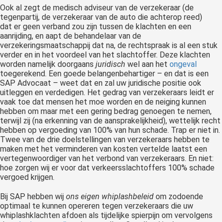
Ook al zegt de medisch adviseur van de verzekeraar (de
tegenpartij, de verzekeraar van de auto die achterop reed)
dat er geen verband zou zijn tussen de klachten en een
aanrijding, en aapt de behandelaar van de
verzekeringsmaatschappij dat na, de rechtspraak is al een stuk
verder en in het voordeel van het slachtoffer. Deze klachten
worden namelijk doorgaans
juridisch
wel aan het
ongeval
toegerekend. Een goede belangenbehartiger – en dat is een
SAP Advocaat – weet dat en zal uw juridische positie ook
uitleggen en verdedigen. Het gedrag van verzekeraars leidt er
vaak toe dat mensen het moe worden en de neiging kunnen
hebben om maar met een gering bedrag genoegen te nemen,
terwijl zij (na erkenning van de aansprakelijkheid), wettelijk recht
hebben op vergoeding van 100% van hun schade. Trap er niet in.
Twee van de drie doelstellingen van verzekeraars hebben te
maken met het verminderen van kosten vertelde laatst een
vertegenwoordiger van het verbond van verzekeraars. En niet:
hoe zorgen wij er voor dat verkeersslachtoffers 100% schade
vergoed krijgen.
Bij SAP hebben wij
ons eigen whiplashbeleid
om zodoende
optimaal te kunnen opereren tegen verzekeraars die uw
whiplashklachten afdoen als tijdelijke spierpijn om vervolgens