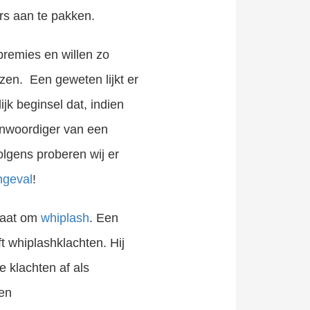
rs aan te pakken.
premies en willen zo
ezen. Een geweten lijkt er
jk beginsel dat, indien
enwoordiger van een
olgens proberen wij er
geval
!
gaat om
whiplash
. Een
t whiplashklachten. Hij
e klachten af als
een