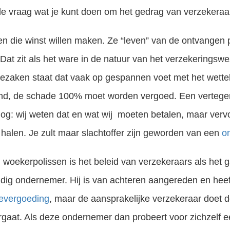
j de vraag wat je kunt doen om het gedrag van verzekeraa
ven die winst willen maken. Ze “leven” van de ontvangen 
 Dat zit als het ware in de natuur van het verzekeringsw
hadezaken staat dat vaak op gespannen voet met het wetteli
kend, de schade 100% moet worden vergoed. Een verteg
nog: wij weten dat en wat wij moeten betalen, maar verv
 halen. Je zult maar slachtoffer zijn geworden van een
on
woekerpolissen is het beleid van verzekeraars als het 
andig ondernemer. Hij is van achteren aangereden en heef
evergoeding
, maar de aansprakelijke verzekeraar doet d
ergaat. Als deze ondernemer dan probeert voor zichzelf 