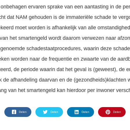
h onbehagen ervaren sprake van een aantasting in de pe
echt dat NAM gehouden is de immateriële schade te ve
Letsel opgelopen door Sport en spel? Laat je gratis en vrijblijvend voorlichten door SAP Advocaten. Grootste letselschade bureau van NL.
ekeerd moet worden is afhankelijk van alle omstandighed
 van het smartengeld wordt daarom verwezen naar afzond
ogenoemde schadestaatprocedures, waarin deze schade 
eken worden naar de frequentie en zwaarte van de aar
eerd, de periode waarin dat het geval is (geweest), de 
ok de afhandeling daarvan en de (gezondheids)klachten
ng van het smartengeld kan hierdoor per inwoner versch
Delen
Delen
Delen
Delen