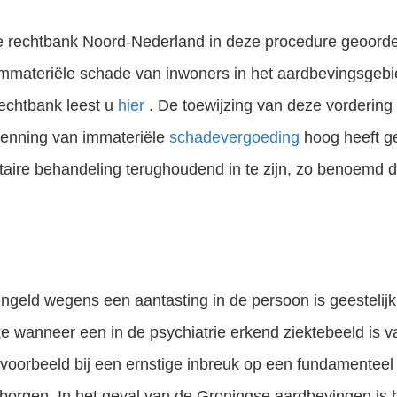
e rechtbank Noord-Nederland in deze procedure geoord
 immateriële schade van inwoners in het aardbevingsgebi
rechtbank leest u
hier
. De toewijzing van deze vordering 
kenning van immateriële
schadevergoeding
hoog heeft ge
ntaire behandeling terughoudend in te zijn, zo benoemd d
ngeld wegens een aantasting in de persoon is geestelij
ke wanneer een in de psychiatrie erkend ziektebeeld is v
jvoorbeeld bij een ernstige inbreuk op een fundamenteel 
rborgen. In het geval van de Groningse aardbevingen is 