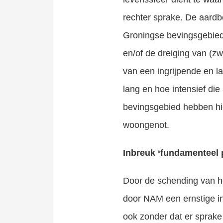
rechter sprake. De aardb
Als slachtoffer van een ongeval of een medische fout heb je recht op een schadevergoeding. Deze schadevergoeding moet zowel de materiële schade als de immateriële schade vergoeden. De materiële schade..
Groningse bevingsgebied
en/of de dreiging van (z
van een ingrijpende en l
lang en hoe intensief die
bevingsgebied hebben hi
woongenot.
Inbreuk ‘fundamenteel 
Door de schending van h
door NAM een ernstige in
ook zonder dat er sprake 