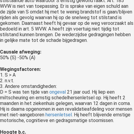
stilstaande auto waardoor S ernstig gewond raakt. Art. 185
WVW is niet van toepassing. Er is sprake van eigen schuld aan
de zijde van S omdat hij met te weinig brandstof is gaan/blijven
rijden als gevolg waarvan hij op de snelweg tot stilstand is
gekomen. Daarnaast heeft hij gevaar op de weg veroorzaakt als
bedoeld in art. 5 WVW. A heeft zijn voertuig niet tijdig tot
stilstand kunnen brengen. De wederzijdse gedragingen hebben
in gelijke mate tot de schade bijgedragen.
Causale afweging:
50% (S) -50% (A)
Wegingsfactoren:
1. S > A
2. n.v.t.
3. Andere omstandigheden:
D = S was ten tijde van
ongeval
21 jaar oud. Hij liep een
miltscheuring en ernstig schedelhersenletsel op. Hij heeft 2
maanden in het ziekenhuis gelegen, waarvan 12 dagen in coma.
Hij is daarna opgenomen in een revalidatieafdeling voor mensen
met niet-aangeboren
hersenletsel
. Hij heeft blijvende ernstige
motorische, cognitieve en gedragsmatige stoornissen.
Hoogte b.c.