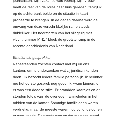
journalisten. Mijn vakantie was voorbij. Mijn vrouw
heeft de rest van de route naar huis gereden, terwijl ik
op de achterbank belde en de situatie in kaart
probeerde te brengen. In de dagen daarna werd de
omvang van deze verschrikkelijke ramp steeds
duidelijker. Het neerstorten van het vliegtuig met
vluchtnummer MH17 bleek de grootste ramp in de
recente geschiedenis van Nederland.
Emotionele gesprekken
Nabestaanden zochten contact met mij en ons
kantoor, om te onderzoeken wat zij juridisch konden
doen. Ik bezocht iedere familie persoonlijk. Ik herinner
me het eerste gesprek nog goed. Ik kwam binnen, en
er was een doodse stilte. Er brandden kaarsjes en er
stonden foto’s van de overleden familieleden in het
midden van de kamer. Sommige familieleden waren
verdrietig, maar de meeste waren nog vol ongeloof en
er was woede. De woede was op dat moment vooral