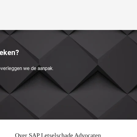
reken?
 overleggen we de aanpak.
Over SAP Letselschade Advocaten