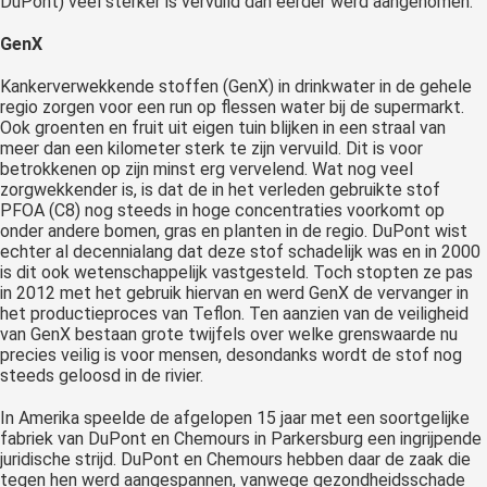
DuPont) veel sterker is vervuild dan eerder werd aangenomen.
GenX
Kankerverwekkende stoffen (GenX) in drinkwater in de gehele
regio zorgen voor een run op flessen water bij de supermarkt.
Ook groenten en fruit uit eigen tuin blijken in een straal van
meer dan een kilometer sterk te zijn vervuild. Dit is voor
betrokkenen op zijn minst erg vervelend. Wat nog veel
zorgwekkender is, is dat de in het verleden gebruikte stof
PFOA (C8) nog steeds in hoge concentraties voorkomt op
onder andere bomen, gras en planten in de regio. DuPont wist
echter al decennialang dat deze stof schadelijk was en in 2000
is dit ook wetenschappelijk vastgesteld. Toch stopten ze pas
in 2012 met het gebruik hiervan en werd GenX de vervanger in
het productieproces van Teflon. Ten aanzien van de veiligheid
van GenX bestaan grote twijfels over welke grenswaarde nu
precies veilig is voor mensen, desondanks wordt de stof nog
steeds geloosd in de rivier.
In Amerika speelde de afgelopen 15 jaar met een soortgelijke
fabriek van DuPont en Chemours in Parkersburg een ingrijpende
juridische strijd. DuPont en Chemours hebben daar de zaak die
tegen hen werd aangespannen, vanwege gezondheidsschade