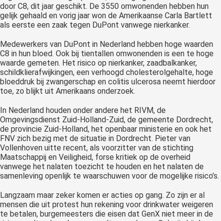
door C8, dit jaar geschikt. De 3550 omwonenden hebben hun
gelijk gehaald en vorig jaar won de Amerikaanse Carla Bartlett
als eerste een zaak tegen DuPont vanwege nierkanker.
Medewerkers van DuPont in Nederland hebben hoge waarden
C8 in hun bloed. Ook bij tientallen omwonenden is een te hoge
waarde gemeten. Het risico op nierkanker, zaadbalkanker,
schildklierafwijkingen, een verhoogd cholesterolgehalte, hoge
bloeddruk bij zwangerschap en colitis ulcerosa neemt hierdoor
toe, zo blijkt uit Amerikaans onderzoek.
In Nederland houden onder andere het RIVM, de
Omgevingsdienst Zuid-Holland-Zuid, de gemeente Dordrecht,
de provincie Zuid-Holland, het openbaar ministerie en ook het
FNV zich bezig met de situatie in Dordrecht. Pieter van
Vollenhoven uitte recent, als voorzitter van de stichting
Maatschappij en Veiligheid, forse kritiek op de overheid
vanwege het nalaten toezicht te houden en het nalaten de
samenleving openlijk te waarschuwen voor de mogelijke risico’s.
Langzaam maar zeker komen er acties op gang. Zo zijn er al
mensen die uit protest hun rekening voor drinkwater weigeren
te betalen, burgemeesters die eisen dat GenX niet meer in de