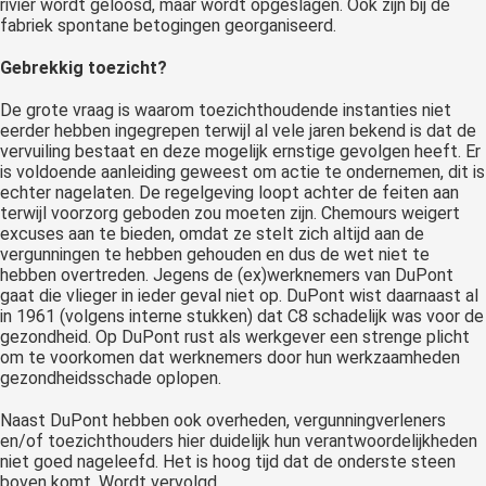
rivier wordt geloosd, maar wordt opgeslagen. Ook zijn bij de
fabriek spontane betogingen georganiseerd.
Gebrekkig toezicht?
De grote vraag is waarom toezichthoudende instanties niet
eerder hebben ingegrepen terwijl al vele jaren bekend is dat de
vervuiling bestaat en deze mogelijk ernstige gevolgen heeft. Er
is voldoende aanleiding geweest om actie te ondernemen, dit is
echter nagelaten. De regelgeving loopt achter de feiten aan
terwijl voorzorg geboden zou moeten zijn. Chemours weigert
excuses aan te bieden, omdat ze stelt zich altijd aan de
vergunningen te hebben gehouden en dus de wet niet te
hebben overtreden. Jegens de (ex)werknemers van DuPont
gaat die vlieger in ieder geval niet op. DuPont wist daarnaast al
in 1961 (volgens interne stukken) dat C8 schadelijk was voor de
gezondheid. Op DuPont rust als werkgever een strenge plicht
om te voorkomen dat werknemers door hun werkzaamheden
gezondheidsschade oplopen.
Naast DuPont hebben ook overheden, vergunningverleners
en/of toezichthouders hier duidelijk hun verantwoordelijkheden
niet goed nageleefd. Het is hoog tijd dat de onderste steen
boven komt. Wordt vervolgd.