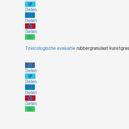
Delen
Delen
Delen
Toxicologische evaluatie
rubbergranulaat
kunstgra
Delen
Delen
Delen
Delen