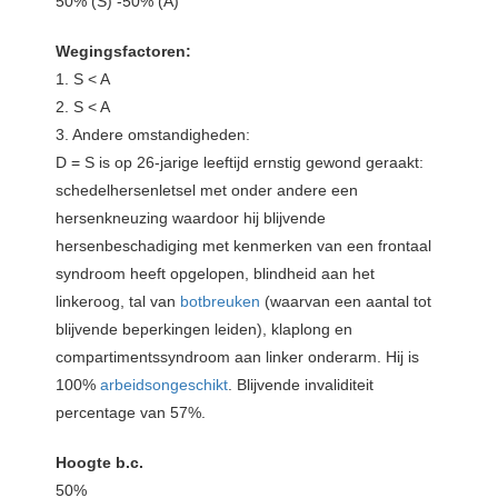
50% (S) -50% (A)
Wegingsfactoren:
1. S < A
2. S < A
3. Andere omstandigheden:
D = S is op 26-jarige leeftijd ernstig gewond geraakt:
schedelhersenletsel met onder andere een
hersenkneuzing waardoor hij blijvende
hersenbeschadiging met kenmerken van een frontaal
syndroom heeft opgelopen, blindheid aan het
linkeroog, tal van
botbreuken
(waarvan een aantal tot
blijvende beperkingen leiden), klaplong en
compartimentssyndroom aan linker onderarm. Hij is
100%
arbeidsongeschikt
. Blijvende invaliditeit
percentage van 57%.
Hoogte b.c.
50%