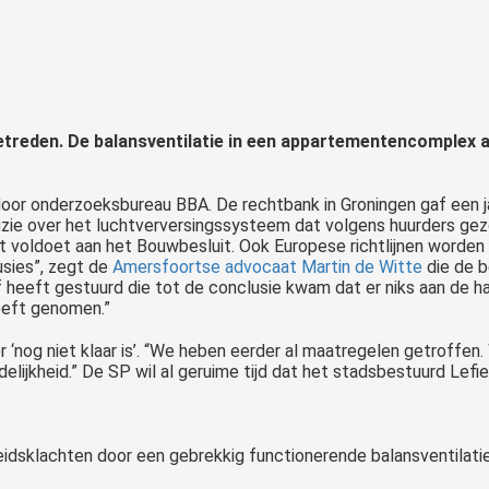
etreden. De balansventilatie in een appartementencomplex a
 door onderzoeksbureau BBA. De rechtbank in Groningen gaf een 
 ruzie over het luchtverversingssysteem dat volgens huurders g
t voldoet aan het Bouwbesluit. Ook Europese richtlijnen worden 
usies”, zegt de
Amersfoortse advocaat Martin de Witte
die de b
 heeft gestuurd die tot de conclusie kwam dat er niks aan de han
heeft genomen.”
er ‘nog niet klaar is’. “We heben eerder al maatregelen getroff
jkheid.” De SP wil al geruime tijd dat het stadsbestuurd Lefie
idsklachten door een gebrekkig functionerende balansventilatie