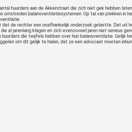
ntal huurders aan de Akkerstraat die zich niet gek hebben late
nd de omstreden balansventilatiesystemen. Op tal van plekken in
entilatie.
r dat de rechter een onafhankelijk onderzoek gelastte. Dat uit h
die al jarenlang klagen en zich evenzoveel jaren niet serieus g
uurders die twijfels hebben over hun balansventilatie. Gelijk heb
ggelen om dit gelijk te halen, dat ze een advocaat moeten inh