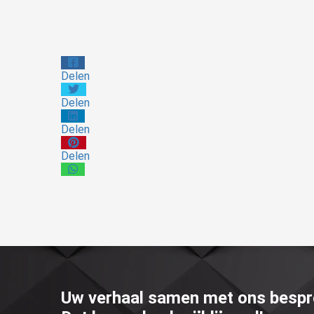
Delen
Delen
Delen
Delen
Uw verhaal samen met ons besp