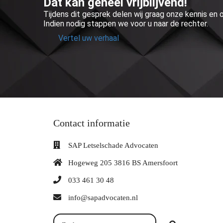
Dat kan geheel vrijblijvend!
Tijdens dit gesprek delen wij graag onze kennis en
Indien nodig stappen we voor u naar de rechter.
Vertel uw verhaal
Contact informatie
SAP Letselschade Advocaten
Hogeweg 205 3816 BS Amersfoort
033 461 30 48
info@sapadvocaten.nl