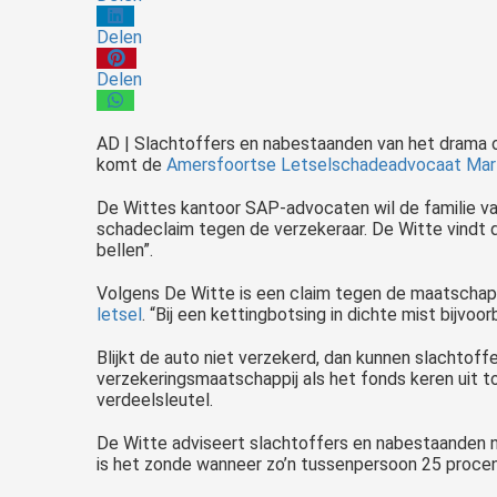
Delen
Delen
AD | Slachtoffers
en nabestaanden van het drama 
komt de
Amersfoortse Letselschadeadvocaat Mart
De Wittes kantoor SAP-advocaten wil de familie v
schadeclaim tegen de verzekeraar. De Witte vindt die
bellen”.
Volgens De Witte is een claim tegen de maatschappij
letsel
. “Bij een kettingbotsing in dichte mist bijvo
Blijkt de auto niet verzekerd, dan kunnen slachto
verzekeringsmaatschappij als het fonds keren uit to
verdeelsleutel.
De Witte adviseert slachtoffers en nabestaanden n
is het zonde wanneer zo’n tussenpersoon 25 proce