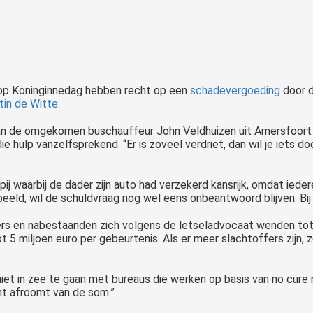
op Koninginnedag hebben recht op een
schadevergoeding
door d
in de Witte.
an de omgekomen buschauffeur John Veldhuizen uit Amersfoort k
 hulp vanzelfsprekend. “Er is zoveel verdriet, dan wil je iets doe
 waarbij de dader zijn auto had verzekerd kansrijk, omdat iedere
orbeeld, wil de schuldvraag nog wel eens onbeantwoord blijven. Bi
ffers en nabestaanden zich volgens de letseladvocaat wenden to
t 5 miljoen euro per gebeurtenis. Als er meer slachtoffers zijn, 
iet in zee te gaan met bureaus die werken op basis van no cure
nt afroomt van de som.”