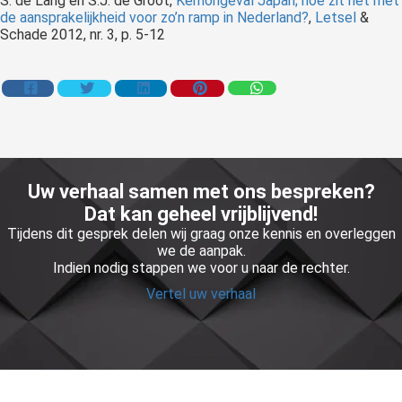
S. de
Lang en S.J. de Groot,
Kernongeval Japan; hoe zit het met
de aansprakelijkheid voor zo’n ramp in Nederland?
,
Letsel
&
Schade 2012, nr. 3, p. 5-12
Uw verhaal samen met ons bespreken?
Dat kan geheel vrijblijvend!
Tijdens dit gesprek delen wij graag onze kennis en overleggen
we de aanpak.
Indien nodig stappen we voor u naar de rechter.
Vertel uw verhaal