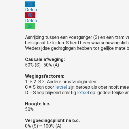
Delen
Delen
Aanrijding
tussen een voetganger (S) en een tram v
belsignaal te luiden. S heeft een waarschuwingslich
Wederzijdse gedragingen hebben tot gelijke mate b
Causale afweging:
50% (S) -50% (A)
Wegingsfactoren:
1. S 2. S 3. Andere omstandigheden:
C = S kan door
letsel
zijn beroep als ober nooit mee
D = S liep blijvend ernstig
letsel
op: gedeeltelijke a
Hoogte b.c.
50%
Letsel opgelopen door Sport en spel? Laat je gratis en vrijblijvend voorlichten door SAP Advocaten. Grootste letselschade bureau van NL.
Vergoedingsplicht na b.c.
0% (S) – 100% (A)