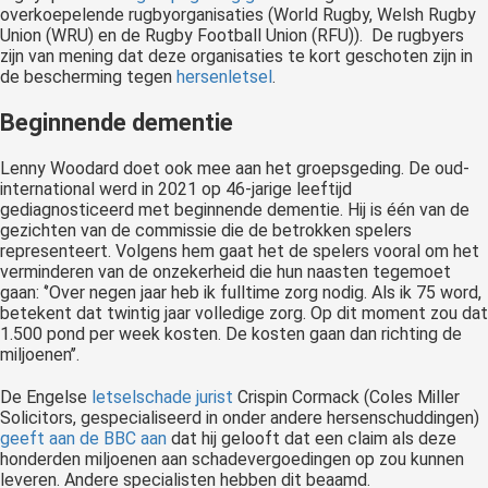
overkoepelende rugbyorganisaties (World Rugby, Welsh Rugby
Union (WRU) en de Rugby Football Union (RFU)). De rugbyers
zijn van mening dat deze organisaties te kort geschoten zijn in
de bescherming tegen
hersenletsel
.
Beginnende dementie
Lenny Woodard doet ook mee aan het groepsgeding. De oud-
international werd in 2021 op 46-jarige leeftijd
gediagnosticeerd met beginnende dementie. Hij is één van de
gezichten van de commissie die de betrokken spelers
representeert. Volgens hem gaat het de spelers vooral om het
verminderen van de onzekerheid die hun naasten tegemoet
gaan: ‘’Over negen jaar heb ik fulltime zorg nodig. Als ik 75 word,
betekent dat twintig jaar volledige zorg. Op dit moment zou dat
1.500 pond per week kosten. De kosten gaan dan richting de
miljoenen’’.
De Engelse
letselschade jurist
Crispin Cormack (Coles Miller
Solicitors, gespecialiseerd in onder andere hersenschuddingen)
geeft aan de BBC aan
dat hij gelooft dat een claim als deze
honderden miljoenen aan schadevergoedingen op zou kunnen
leveren. Andere specialisten hebben dit beaamd.