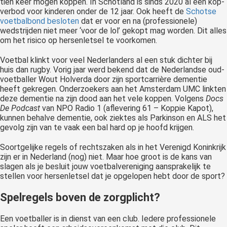
tien keer mogen koppen. In Schotland is sinds 2020 al een kop-
verbod voor kinderen onder de 12 jaar. Ook heeft de
Schotse
voetbalbond besloten
dat er voor en na (professionele)
wedstrijden niet meer ‘voor de lol’ gekopt mag worden. Dit alles
om het risico op hersenletsel te voorkomen.
Voetbal klinkt voor veel Nederlanders al een stuk dichter bij
huis dan rugby. Vorig jaar werd bekend dat de Nederlandse oud-
voetballer Wout Holverda door zijn sportcarrière dementie
heeft gekregen. Onderzoekers aan het Amsterdam UMC linkten
deze dementie na zijn dood aan het vele koppen. Volgens
Docs
De Podcast
van NPO Radio 1 (aflevering 61 – Koppie Kapot),
kunnen behalve dementie, ook ziektes als Parkinson en ALS het
gevolg zijn van te vaak een bal hard op je hoofd krijgen.
Soortgelijke regels of rechtszaken als in het Verenigd Koninkrijk
zijn er in Nederland (nog) niet. Maar hoe groot is de kans van
slagen als je besluit jouw voetbalvereniging aansprakelijk te
stellen voor hersenletsel dat je opgelopen hebt door de sport?
Spelregels boven de zorgplicht?
Een voetballer is in dienst van een club. Iedere professionele