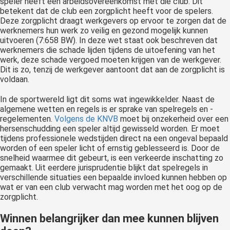
speler heeft een arbeidsovereenkomst met die club. Dit
betekent dat de club een zorgplicht heeft voor de spelers.
Deze zorgplicht draagt werkgevers op ervoor te zorgen dat de
werknemers hun werk zo veilig en gezond mogelijk kunnen
uitvoeren (7:658 BW). In deze wet staat ook beschreven dat
werknemers die schade lijden tijdens de uitoefening van het
werk, deze schade vergoed moeten krijgen van de werkgever.
Dit is zo, tenzij de werkgever aantoont dat aan de zorgplicht is
voldaan.
In de sportwereld ligt dit soms wat ingewikkelder. Naast de
algemene wetten en regels is er sprake van spelregels en -
regelementen.
Volgens de KNVB
moet bij onzekerheid over een
hersenschudding een speler altijd gewisseld worden. Er moet
tijdens professionele wedstijden direct na een ongeval bepaald
worden of een speler licht of ernstig geblesseerd is. Door de
snelheid waarmee dit gebeurt, is een verkeerde inschatting zo
gemaakt. Uit eerdere jurisprudentie blijkt dat spelregels in
verschillende situaties een bepaalde invloed kunnen hebben op
wat er van een club verwacht mag worden met het oog op de
zorgplicht.
Winnen belangrijker dan mee kunnen blijven