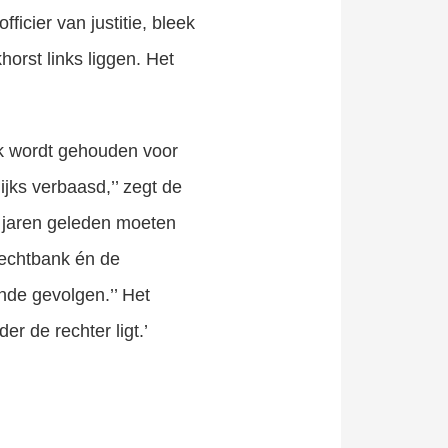
icier van justitie, bleek
horst links liggen. Het
jk wordt gehouden voor
jks verbaasd,’’ zegt de
 jaren geleden moeten
rechtbank én de
nde gevolgen.’’ Het
er de rechter ligt.’