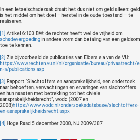
In een letselschadezaak draait het dus niet om geld alleen: geld
is het middel om het doel – herstel in de oude toestand – te
realiseren.
[1]
Artikel 6:103 BW: de rechter heeft wel de vrijheid om
schadevergoeding
in andere vorm dan betaling van een geldsom
toe te kennen.
[2]
Zie bijvoorbeeld de publicaties van Elbers e.a van de VU:
https://www.rechten.vu.nl/nl/organisatie/bureau/privaatrecht/e
n-a/publications.asp
[3]
Rapport “Slachtoffers en aansprakelijkheid, een onderzoek
naar behoeften, verwachtingen en ervaringen van slachtoffers
en hun naasten met betrekking tot het civiele
aansprakelijkheidsrecht”, wodc (2007 en
2008)
https://www.wodc.nl/onderzoeksdatabase/slachtoffers-
en-aansprakelijkheidsrecht.aspx
[4]
Hoge Raad 5 december 2008, NJ 2009/387