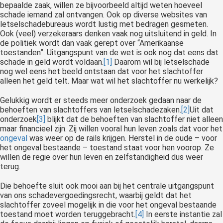
bepaalde zaak, willen ze bijvoorbeeld altijd weten hoeveel
schade iemand zal ontvangen. Ook op diverse websites van
letselschadebureaus wordt lustig met bedragen gesmeten.
Ook (veel) verzekeraars denken vaak nog uitsluitend in geld. In
de politiek wordt dan vaak gerept over “Amerikaanse
toestanden”. Uitgangspunt van de wet is ook nog dat eens dat
schade in geld wordt voldaan.
[1]
Daarom wil bij letselschade
nog wel eens het beeld ontstaan dat voor het slachtoffer
alleen het geld telt. Maar wat wil het slachtoffer nu werkelijk?
Gelukkig wordt er steeds meer onderzoek gedaan naar de
behoeften van slachtoffers van letselschadezaken.
[2]
Uit dat
onderzoek
[3]
blijkt dat de behoeften van slachtoffer niet alleen
maar financieel zijn. Zij willen vooral hun leven zoals dat voor het
ongeval
was weer op de rails krijgen. Herstel in de oude – voor
het ongeval bestaande – toestand staat voor hen voorop. Ze
willen de regie over hun leven en zelfstandigheid dus weer
terug.
Die behoefte sluit ook mooi aan bij het centrale uitgangspunt
van ons schadevergoedingsrecht, waarbij geldt dat het
slachtoffer zoveel mogelijk in die voor het ongeval bestaande
toestand moet worden teruggebracht.
[4]
In eerste instantie zal