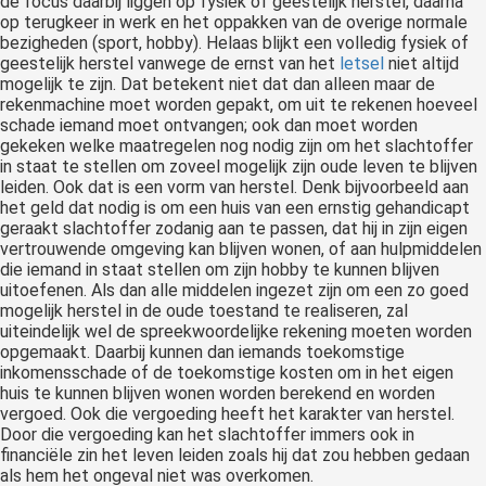
de focus daarbij liggen op fysiek of geestelijk herstel, daarna
op terugkeer in werk en het oppakken van de overige normale
bezigheden (sport, hobby). Helaas blijkt een volledig fysiek of
geestelijk herstel vanwege de ernst van het
letsel
niet altijd
mogelijk te zijn. Dat betekent niet dat dan alleen maar de
rekenmachine moet worden gepakt, om uit te rekenen hoeveel
schade iemand moet ontvangen; ook dan moet worden
gekeken welke maatregelen nog nodig zijn om het slachtoffer
in staat te stellen om zoveel mogelijk zijn oude leven te blijven
leiden. Ook dat is een vorm van herstel. Denk bijvoorbeeld aan
het geld dat nodig is om een huis van een ernstig gehandicapt
geraakt slachtoffer zodanig aan te passen, dat hij in zijn eigen
vertrouwende omgeving kan blijven wonen, of aan hulpmiddelen
die iemand in staat stellen om zijn hobby te kunnen blijven
uitoefenen. Als dan alle middelen ingezet zijn om een zo goed
mogelijk herstel in de oude toestand te realiseren, zal
uiteindelijk wel de spreekwoordelijke rekening moeten worden
opgemaakt. Daarbij kunnen dan iemands toekomstige
inkomensschade of de toekomstige kosten om in het eigen
huis te kunnen blijven wonen worden berekend en worden
vergoed. Ook die vergoeding heeft het karakter van herstel.
Door die vergoeding kan het slachtoffer immers ook in
financiële zin het leven leiden zoals hij dat zou hebben gedaan
als hem het ongeval niet was overkomen.