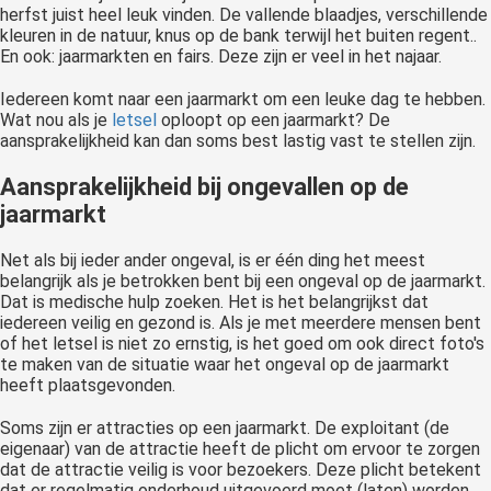
herfst juist heel leuk vinden. De vallende blaadjes, verschillende
kleuren in de natuur, knus op de bank terwijl het buiten regent..
En ook: jaarmarkten en fairs. Deze zijn er veel in het najaar.
Iedereen komt naar een jaarmarkt om een leuke dag te hebben.
Wat nou als je
letsel
oploopt op een jaarmarkt? De
aansprakelijkheid kan dan soms best lastig vast te stellen zijn.
Aansprakelijkheid bij ongevallen op de
jaarmarkt
Net als bij ieder ander ongeval, is er één ding het meest
belangrijk als je betrokken bent bij een ongeval op de jaarmarkt.
Dat is medische hulp zoeken. Het is het belangrijkst dat
iedereen veilig en gezond is. Als je met meerdere mensen bent
of het letsel is niet zo ernstig, is het goed om ook direct foto's
te maken van de situatie waar het ongeval op de jaarmarkt
heeft plaatsgevonden.
Soms zijn er attracties op een jaarmarkt. De exploitant (de
eigenaar) van de attractie heeft de plicht om ervoor te zorgen
dat de attractie veilig is voor bezoekers. Deze plicht betekent
dat er regelmatig onderhoud uitgevoerd moet (laten) worden,