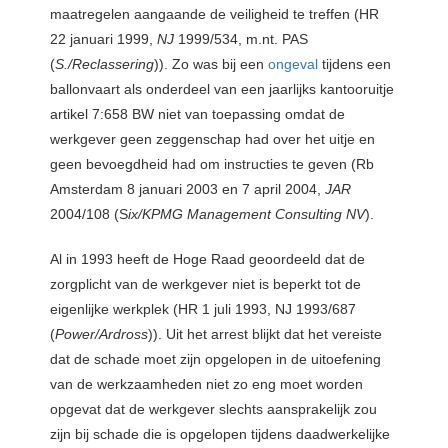
maatregelen aangaande de veiligheid te treffen (HR
22 januari 1999,
NJ
1999/534, m.nt. PAS
(
S./Reclassering
)). Zo was bij een
ongeval
tijdens een
ballonvaart als onderdeel van een jaarlijks kantooruitje
artikel 7:658 BW niet van toepassing omdat de
werkgever geen zeggenschap had over het uitje en
geen bevoegdheid had om instructies te geven (Rb
Amsterdam 8 januari 2003 en 7 april 2004,
JAR
2004/108 (S
ix/KPMG Management Consulting NV
).
Al in 1993 heeft de Hoge Raad geoordeeld dat de
zorgplicht van de werkgever niet is beperkt tot de
eigenlijke werkplek (HR 1 juli 1993, NJ 1993/687
(
Power/Ardross
)). Uit het arrest blijkt dat het vereiste
dat de schade moet zijn opgelopen in de uitoefening
van de werkzaamheden niet zo eng moet worden
opgevat dat de werkgever slechts aansprakelijk zou
zijn bij schade die is opgelopen tijdens daadwerkelijke