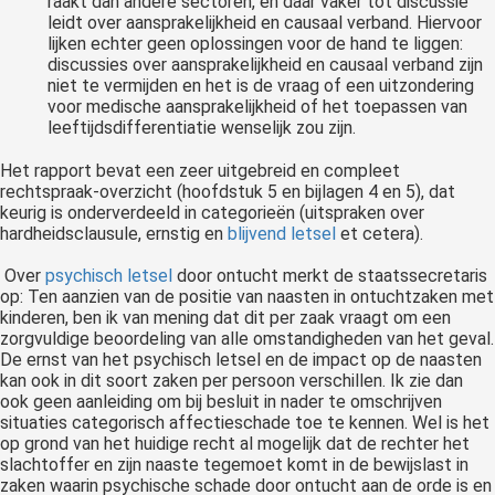
raakt dan andere sectoren, en daar vaker tot discussie
leidt over aansprakelijkheid en causaal verband. Hiervoor
lijken echter geen oplossingen voor de hand te liggen:
discussies over aansprakelijkheid en causaal verband zijn
niet te vermijden en het is de vraag of een uitzondering
voor medische aansprakelijkheid of het toepassen van
leeftijdsdifferentiatie wenselijk zou zijn.
Het rapport bevat een zeer uitgebreid en compleet
rechtspraak-overzicht (hoofdstuk 5 en bijlagen 4 en 5), dat
keurig is onderverdeeld in categorieën (uitspraken over
hardheidsclausule, ernstig en
blijvend letsel
et cetera).
Over
psychisch letsel
door ontucht merkt de staatssecretaris
op: Ten aanzien van de positie van naasten in ontuchtzaken met
kinderen, ben ik van mening dat dit per zaak vraagt om een
zorgvuldige beoordeling van alle omstandigheden van het geval.
De ernst van het psychisch letsel en de impact op de naasten
kan ook in dit soort zaken per persoon verschillen. Ik zie dan
ook geen aanleiding om bij besluit in nader te omschrijven
situaties categorisch affectieschade toe te kennen. Wel is het
op grond van het huidige recht al mogelijk dat de rechter het
slachtoffer en zijn naaste tegemoet komt in de bewijslast in
zaken waarin psychische schade door ontucht aan de orde is en