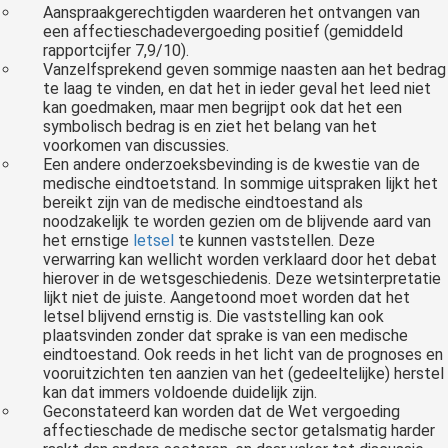
Aanspraakgerechtigden waarderen het ontvangen van
een affectieschadevergoeding positief (gemiddeld
rapportcijfer 7,9/10).
Vanzelfsprekend geven sommige naasten aan het bedrag
te laag te vinden, en dat het in ieder geval het leed niet
kan goedmaken, maar men begrijpt ook dat het een
symbolisch bedrag is en ziet het belang van het
voorkomen van discussies.
Een andere onderzoeksbevinding is de kwestie van de
medische eindtoetstand. In sommige uitspraken lijkt het
bereikt zijn van de medische eindtoestand als
noodzakelijk te worden gezien om de blijvende aard van
het ernstige
letsel
te kunnen vaststellen. Deze
verwarring kan wellicht worden verklaard door het debat
hierover in de wetsgeschiedenis. Deze wetsinterpretatie
lijkt niet de juiste. Aangetoond moet worden dat het
letsel blijvend ernstig is. Die vaststelling kan ook
plaatsvinden zonder dat sprake is van een medische
eindtoestand. Ook reeds in het licht van de prognoses en
vooruitzichten ten aanzien van het (gedeeltelijke) herstel
kan dat immers voldoende duidelijk zijn.
Geconstateerd kan worden dat de Wet vergoeding
affectieschade de medische sector getalsmatig harder