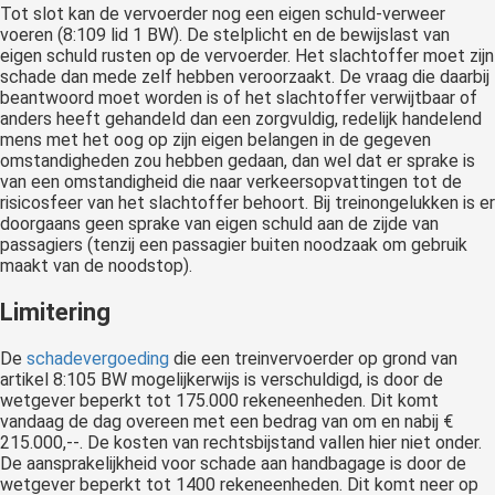
Tot slot kan de vervoerder nog een eigen schuld-verweer
voeren (8:109 lid 1 BW). De stelplicht en de bewijslast van
eigen schuld rusten op de vervoerder. Het slachtoffer moet zijn
schade dan mede zelf hebben veroorzaakt. De vraag die daarbij
beantwoord moet worden is of het slachtoffer verwijtbaar of
anders heeft gehandeld dan een zorgvuldig, redelijk handelend
mens met het oog op zijn eigen belangen in de gegeven
omstandigheden zou hebben gedaan, dan wel dat er sprake is
van een omstandigheid die naar verkeersopvattingen tot de
risicosfeer van het slachtoffer behoort. Bij treinongelukken is er
doorgaans geen sprake van eigen schuld aan de zijde van
passagiers (tenzij een passagier buiten noodzaak om gebruik
maakt van de noodstop).
Limitering
De
schadevergoeding
die een treinvervoerder op grond van
artikel 8:105 BW mogelijkerwijs is verschuldigd, is door de
wetgever beperkt tot 175.000 rekeneenheden. Dit komt
vandaag de dag overeen met een bedrag van om en nabij €
215.000,--. De kosten van rechtsbijstand vallen hier niet onder.
De aansprakelijkheid voor schade aan handbagage is door de
wetgever beperkt tot 1400 rekeneenheden. Dit komt neer op