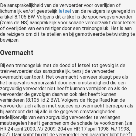
De aansprakelijkheid van de vervoerder voor overlijden of
lichamelijk en/of geestelijk
letsel
van de reizigers is geregeld in
artikel 8:105 BW. Volgens dit artikel is de spoorwegvervoerder
(zoals de NS) aansprakelijk voor schade veroorzaakt door letsel
of overlijden van een reiziger door een treinongeluk. Het is aan
de reizigers om dit te stellen en bij gemotiveerde betwisting te
bewijzen.
Overmacht
Bij een treinongeluk met de dood of letsel tot gevolg is de
treinvervoerder dus aansprakelijk, tenzij de vervoerder
overmacht aantoont. Het overmacht-verweer slaagt pas als
het ongeval is veroorzaakt door een omstandigheid die een
zorgvuldig vervoerder niet heeft kunnen vermijden en als de
vervoerder de gevolgen daarvan ook niet heeft kunnen
verhinderen (8:105 lid 2 BW). Volgens de Hoge Raad kan de
vervoerder zich alleen met succes op overmacht beroepen als
hij aantoont dat hij alle in de gegeven omstandigheden
redelijkerwijs van een zorgvuldig vervoerder te verlangen
maatregelen heeft genomen om de schade te voorkomen (zie
HR 24 april 2009,
NJ
2009, 204 en HR 17 april 1998,
NJ
1998,
602). Daar komt bij dat de vervoerder een garantieplicht heeft