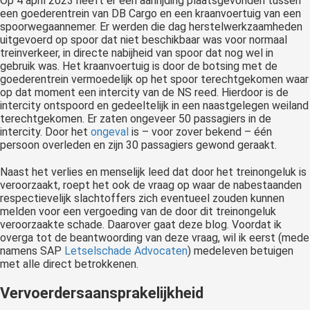
Op 4 april 2023 heeft er een aanrijding plaatsgevonden tussen
een goederentrein van DB Cargo en een kraanvoertuig van een
spoorwegaannemer. Er werden die dag herstelwerkzaamheden
uitgevoerd op spoor dat niet beschikbaar was voor normaal
treinverkeer, in directe nabijheid van spoor dat nog wel in
gebruik was. Het kraanvoertuig is door de botsing met de
goederentrein vermoedelijk op het spoor terechtgekomen waar
op dat moment een intercity van de NS reed. Hierdoor is de
intercity ontspoord en gedeeltelijk in een naastgelegen weiland
terechtgekomen. Er zaten ongeveer 50 passagiers in de
intercity. Door het
ongeval
is – voor zover bekend – één
persoon overleden en zijn 30 passagiers gewond geraakt.
Naast het verlies en menselijk leed dat door het treinongeluk is
veroorzaakt, roept het ook de vraag op waar de nabestaanden
respectievelijk slachtoffers zich eventueel zouden kunnen
melden voor een vergoeding van de door dit treinongeluk
veroorzaakte schade. Daarover gaat deze blog. Voordat ik
overga tot de beantwoording van deze vraag, wil ik eerst (mede
namens SAP
Letselschade Advocaten
) medeleven betuigen
met alle direct betrokkenen.
Vervoerdersaansprakelijkheid