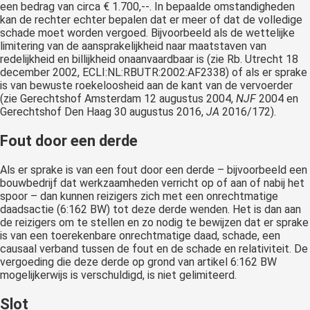
een bedrag van circa € 1.700,--. In bepaalde omstandigheden
kan de rechter echter bepalen dat er meer of dat de volledige
schade moet worden vergoed. Bijvoorbeeld als de wettelijke
limitering van de aansprakelijkheid naar maatstaven van
redelijkheid en billijkheid onaanvaardbaar is (zie Rb. Utrecht 18
december 2002, ECLI:NL:RBUTR:2002:AF2338) of als er sprake
is van bewuste roekeloosheid aan de kant van de vervoerder
(zie Gerechtshof Amsterdam 12 augustus 2004,
NJF
2004 en
Gerechtshof Den Haag 30 augustus 2016,
JA
2016/172).
Fout door een derde
Als er sprake is van een fout door een derde – bijvoorbeeld een
bouwbedrijf dat werkzaamheden verricht op of aan of nabij het
spoor – dan kunnen reizigers zich met een onrechtmatige
daadsactie (6:162 BW) tot deze derde wenden. Het is dan aan
de reizigers om te stellen en zo nodig te bewijzen dat er sprake
is van een toerekenbare onrechtmatige daad, schade, een
causaal verband tussen de fout en de schade en relativiteit. De
vergoeding die deze derde op grond van artikel 6:162 BW
mogelijkerwijs is verschuldigd, is niet gelimiteerd.
Slot