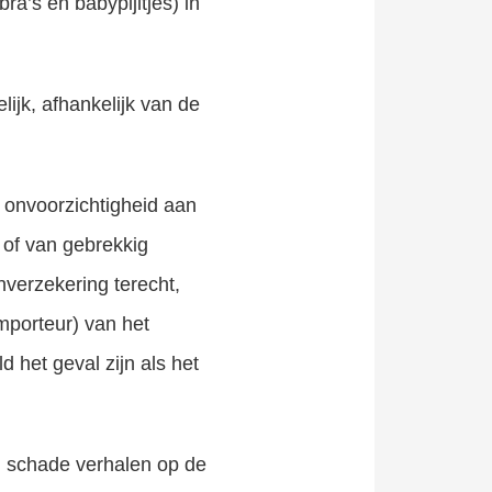
a’s en babypijltjes) in
lijk, afhankelijk van de
n onvoorzichtigheid aan
of van gebrekkig
enverzekering terecht,
importeur) van het
d het geval zijn als het
 schade verhalen op de