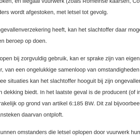
oken, en illegaal vuurwerk (zoals Romeinse kaarsen, Cobr
ers wordt afgestoken, met letsel tot gevolg.
ngevallenverzekering heeft, kan het slachtoffer daar moge
en beroep op doen.
lopen bij zorgvuldig gebruik, kan er sprake zijn van eige
r, van een ongelukkige samenloop van omstandigheden 
ee situaties kan het slachtoffer hooguit bij zijn ongevall
n dekking biedt. In het laatste geval is de producent (of 
kelijk op grond van artikel 6:185 BW. Dit zal bijvoorbeel
ansteken daarvan ontploft.
nnen omstanders die letsel oplopen door vuurwerk hun