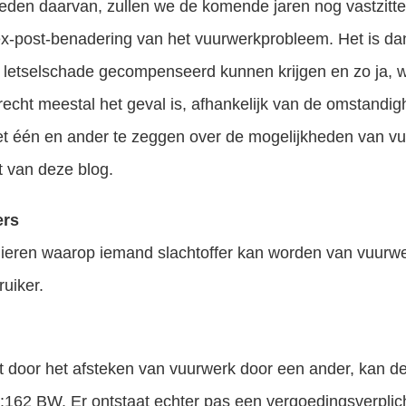
eden daarvan, zullen we de komende jaren nog vastzitte
-post-benadering van het vuurwerkprobleem. Het is dan
n letselschade gecompenseerd kunnen krijgen en zo ja, 
t recht meestal het geval is, afhankelijk van de omstand
het één en ander te zeggen over de mogelijkheden van vu
t van deze blog.
ers
ieren waarop iemand slachtoffer kan worden van vuurwer
uiker.
t door het afsteken van vuurwerk door een ander, kan de
 6:162 BW. Er ontstaat echter pas een vergoedingsverplich