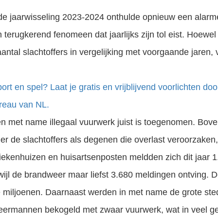
 de jaarwisseling 2023-2024 onthulde opnieuw een alarm
terugkerend fenomeen dat jaarlijks zijn tol eist. Hoewel 
antal slachtoffers in vergelijking met voorgaande jaren, v
rt en spel? Laat je gratis en vrijblijvend voorlichten d
ureau van NL.
n met name illegaal vuurwerk juist is toegenomen. Boven
r de slachtoffers als degenen die overlast veroorzaken,
ekenhuizen en huisartsenposten meldden zich dit jaar 1
rwijl de brandweer maar liefst 3.680 meldingen ontving.
 miljoenen. Daarnaast werden in met name de grote sted
eermannen bekogeld met zwaar vuurwerk, wat in veel gev