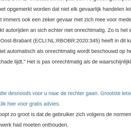
et opgemerkt worden dat niet elk gevaarlijk handelen leid
ent immers ook een zeker gevaar met zich mee voor me
kt autorijden an sich echter niet onrechtmatig. Zo is het 
Oost-Brabant (ECLI:NL:RBOBR:2020:345) heeft in dit k
iet automatisch als onrechtmatig wordt beschouwd op het
chade lijdt." Het is pas onrechtmatig als de waarschijnlij
die desnoods voor u naar de rechter gaan. Grootste let
ik hier voor gratis advies.
loopt zo groot is dat de gebruiker zich volgens de norme
urwerk had moeten onthouden.