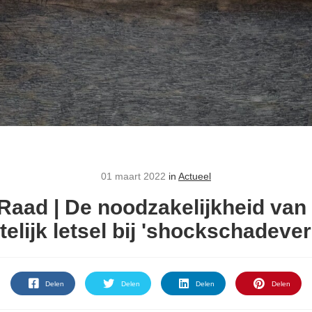
01 maart 2022
in
Actueel
Raad | De noodzakelijkheid van
elijk letsel bij 'shockschadeve
Delen
Delen
Delen
Delen