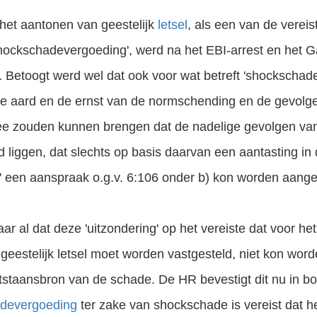
het aantonen van geestelijk
letsel
, als een van de verei
ockschadevergoeding', werd na het EBI-arrest en het 
en. Betoogt werd wel dat ook voor wat betreft 'shockschad
Letsel opgelopen door Sport en spel? Laat je gratis en vrijblijvend voorlichten door SAP Advocaten. Grootste letselschade bureau van NL.
 'de aard en de ernst van de normschending en de gevol
ee zouden kunnen brengen dat de nadelige gevolgen van
 liggen, dat slechts op basis daarvan een aantasting in
s' een aanspraak o.g.v. 6:106 onder b) kon worden aan
aar al dat deze 'uitzondering' op het vereiste dat voor 
geestelijk letsel moet worden vastgesteld, niet kon wor
tstaansbron van de schade. De HR bevestigt dit nu in 
devergoeding
ter zake van shockschade is vereist dat h