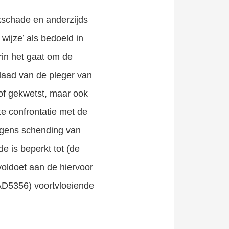
ckschade en anderzijds
wijze’ als bedoeld in
rin het gaat om de
daad van de pleger van
 of gekwetst, maar ook
te confrontatie met de
egens schending van
 is beperkt tot (de
 voldoet aan de hiervoor
AD5356) voortvloeiende