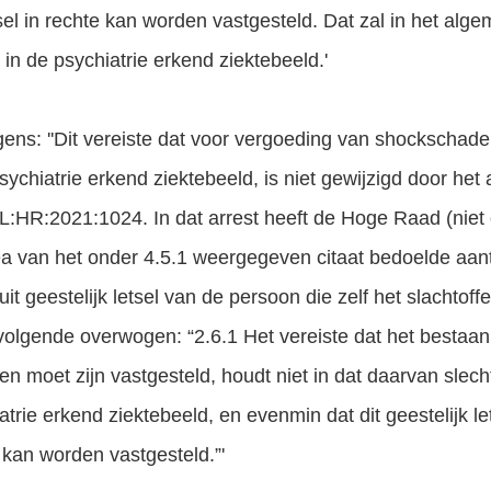
tsel in rechte kan worden vastgesteld. Dat zal in het alg
 in de psychiatrie erkend ziektebeeld.'
ns: ''Dit vereiste dat voor vergoeding van shockschade
sychiatrie erkend ziektebeeld, is niet gewijzigd door he
L:HR:2021:1024. In dat arrest heeft de Hoge Raad (nie
nea van het onder 4.5.1 weergegeven citaat bedoelde aan
t geestelijk letsel van de persoon die zelf het slachtoffe
volgende overwogen: “2.6.1 Het vereiste dat het bestaan va
n moet zijn vastgesteld, houdt niet in dat daarvan slecht
trie erkend ziektebeeld, en evenmin dat dit geestelijk le
 kan worden vastgesteld.”'