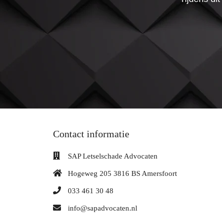
Contact informatie
SAP Letselschade Advocaten
Hogeweg 205 3816 BS Amersfoort
033 461 30 48
info@sapadvocaten.nl