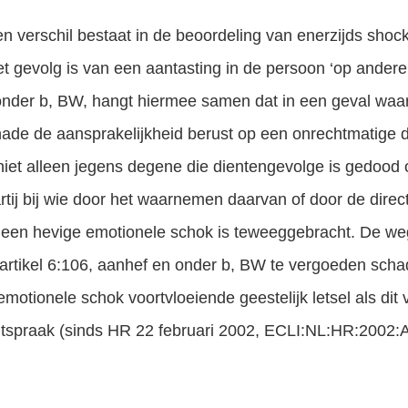
een verschil bestaat in de beoordeling van enerzijds sho
t gevolg is van een aantasting in de persoon ‘op andere 
 onder b, BW, hangt hiermee samen dat in een geval waa
ade de aansprakelijkheid berust op een onrechtmatige 
, niet alleen jegens degene die dientengevolge is gedood
tij bij wie door het waarnemen daarvan of door de direc
, een hevige emotionele schok is teweeggebracht. De w
rtikel 6:106, aanhef en onder b, BW te vergoeden schade
emotionele schok voortvloeiende geestelijk letsel als dit
htspraak (sinds HR 22 februari 2002, ECLI:NL:HR:2002: