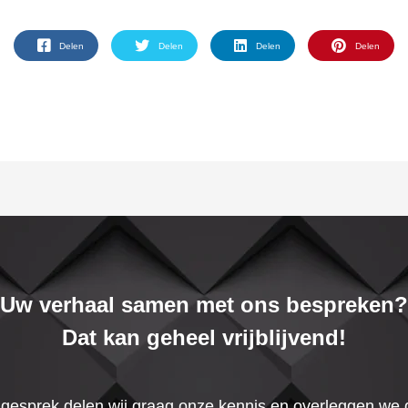
Delen
Delen
Delen
Delen
Uw verhaal samen met ons bespreken?
Dat kan geheel vrijblijvend!
t gesprek delen wij graag onze kennis en overleggen we